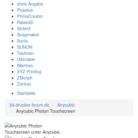
ohne Angabe
Phaetus
PrimaCreator
Raise3D
Sinterit
Snapmaker
Sunlu
SUNON
Taulman
Ultimaker
Wanhao
XYZ Printing
ZMorph
Zortrax
Startseite
3d-drucker-forum.de
Anycubic
Anycubic Photon Touchscreen