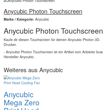
Anycubic Photon Touchscreen
Marke / Kategorie:
Anycubic
Anycubic Photon Touchscreen
Kaufe dir diesen Touchscreen für deinen Anycubic Photon 3D-
Drucker.
- Anycubic Photon Touchscreen ist ein Artikel vom Anbieter buw.
Hersteller Anycubic.
Weiteres aus Anycubic
Anycubic
Mega Zero