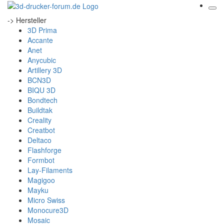
-> Hersteller
3D Prima
Accante
Anet
Anycubic
Artillery 3D
BCN3D
BIQU 3D
Bondtech
Buildtak
Creality
Creatbot
Deltaco
Flashforge
Formbot
Lay-Filaments
Magigoo
Mayku
Micro Swiss
Monocure3D
Mosaic