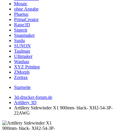
Mosaic
ohne Angabe
Phaetus
PrimaCreator
Raise3D
Sinterit
Snapmaker
Sunlu
SUNON
Taulman
Ultimaker
Wanhao
XYZ Printing
ZMorph
Zortrax
Startseite
3d-drucker-forum.de
Artillery 3D
Artillery Sidewinder X1 900mm- black- XH2-54-3P-
22AWG