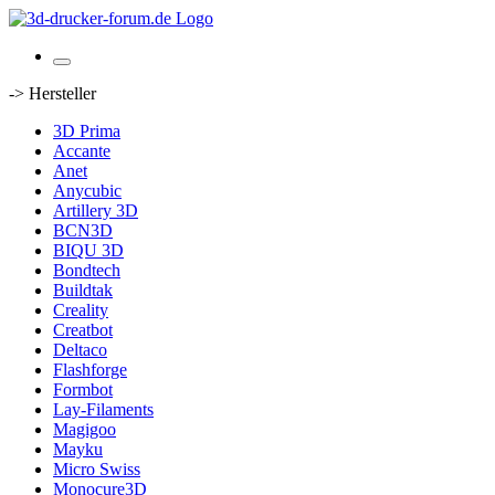
-> Hersteller
3D Prima
Accante
Anet
Anycubic
Artillery 3D
BCN3D
BIQU 3D
Bondtech
Buildtak
Creality
Creatbot
Deltaco
Flashforge
Formbot
Lay-Filaments
Magigoo
Mayku
Micro Swiss
Monocure3D