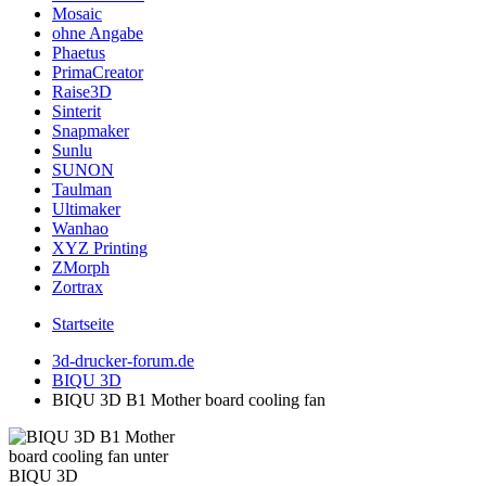
Mosaic
ohne Angabe
Phaetus
PrimaCreator
Raise3D
Sinterit
Snapmaker
Sunlu
SUNON
Taulman
Ultimaker
Wanhao
XYZ Printing
ZMorph
Zortrax
Startseite
3d-drucker-forum.de
BIQU 3D
BIQU 3D B1 Mother board cooling fan