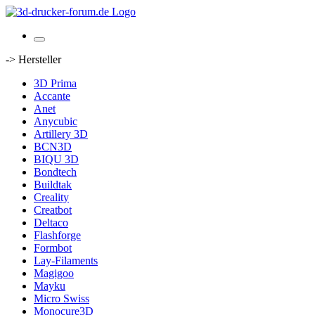
-> Hersteller
3D Prima
Accante
Anet
Anycubic
Artillery 3D
BCN3D
BIQU 3D
Bondtech
Buildtak
Creality
Creatbot
Deltaco
Flashforge
Formbot
Lay-Filaments
Magigoo
Mayku
Micro Swiss
Monocure3D