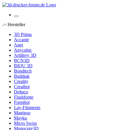
-> Hersteller
3D Prima
Accante
Anet
Anycubic
Artillery 3D
BCN3D
BIQU 3D
Bondtech
Buildtak
Creality
Creatbot
Deltaco
Flashforge
Formbot
Lay-Filaments
Magigoo
Mayku
Micro Swiss
Monocure3D