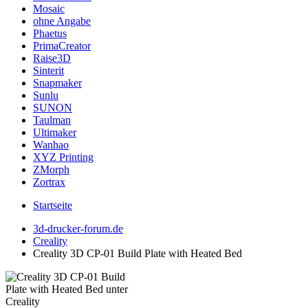
Mosaic
ohne Angabe
Phaetus
PrimaCreator
Raise3D
Sinterit
Snapmaker
Sunlu
SUNON
Taulman
Ultimaker
Wanhao
XYZ Printing
ZMorph
Zortrax
Startseite
3d-drucker-forum.de
Creality
Creality 3D CP-01 Build Plate with Heated Bed