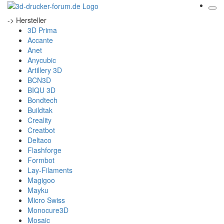
-> Hersteller
3D Prima
Accante
Anet
Anycubic
Artillery 3D
BCN3D
BIQU 3D
Bondtech
Buildtak
Creality
Creatbot
Deltaco
Flashforge
Formbot
Lay-Filaments
Magigoo
Mayku
Micro Swiss
Monocure3D
Mosaic