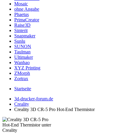
Mosaic
ohne Angabe
Phaetus
PrimaCreator
Raise3D
Sinterit
Snapmaker
Sunlu
SUNON
Taulman
Ultimaker
Wanhao
XYZ Printing
ZMorph
Zortrax
Startseite
3d-drucker-forum.de
Creality
Creality 3D CR-5 Pro Hot-End Thermistor