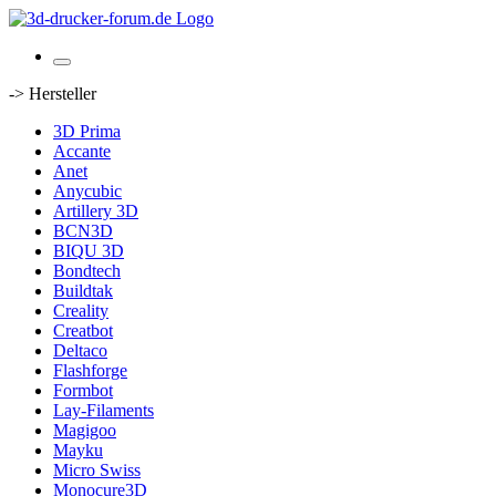
-> Hersteller
3D Prima
Accante
Anet
Anycubic
Artillery 3D
BCN3D
BIQU 3D
Bondtech
Buildtak
Creality
Creatbot
Deltaco
Flashforge
Formbot
Lay-Filaments
Magigoo
Mayku
Micro Swiss
Monocure3D