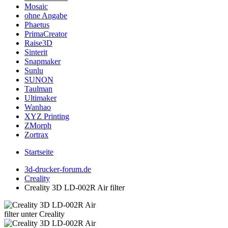
Mosaic
ohne Angabe
Phaetus
PrimaCreator
Raise3D
Sinterit
Snapmaker
Sunlu
SUNON
Taulman
Ultimaker
Wanhao
XYZ Printing
ZMorph
Zortrax
Startseite
3d-drucker-forum.de
Creality
Creality 3D LD-002R Air filter