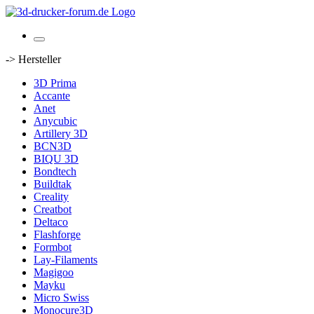
-> Hersteller
3D Prima
Accante
Anet
Anycubic
Artillery 3D
BCN3D
BIQU 3D
Bondtech
Buildtak
Creality
Creatbot
Deltaco
Flashforge
Formbot
Lay-Filaments
Magigoo
Mayku
Micro Swiss
Monocure3D