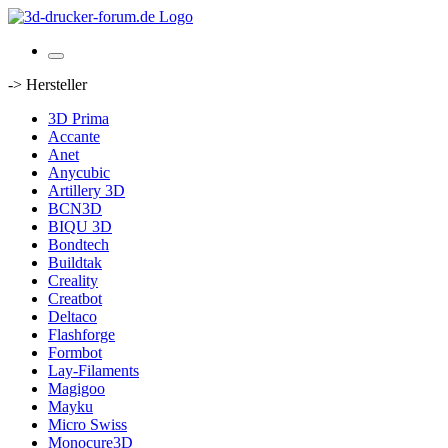
-> Hersteller
3D Prima
Accante
Anet
Anycubic
Artillery 3D
BCN3D
BIQU 3D
Bondtech
Buildtak
Creality
Creatbot
Deltaco
Flashforge
Formbot
Lay-Filaments
Magigoo
Mayku
Micro Swiss
Monocure3D