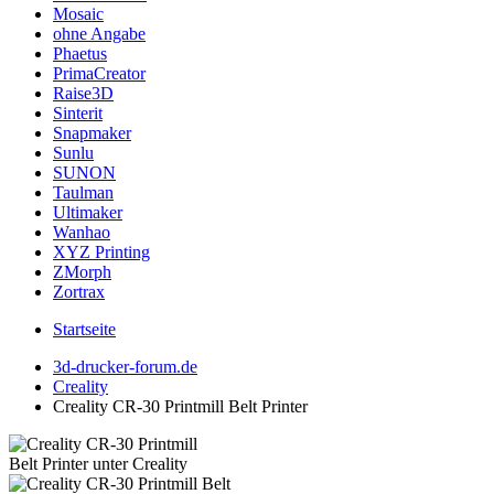
Mosaic
ohne Angabe
Phaetus
PrimaCreator
Raise3D
Sinterit
Snapmaker
Sunlu
SUNON
Taulman
Ultimaker
Wanhao
XYZ Printing
ZMorph
Zortrax
Startseite
3d-drucker-forum.de
Creality
Creality CR-30 Printmill Belt Printer