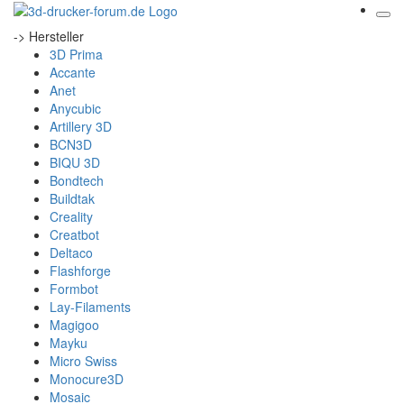
-> Hersteller
3D Prima
Accante
Anet
Anycubic
Artillery 3D
BCN3D
BIQU 3D
Bondtech
Buildtak
Creality
Creatbot
Deltaco
Flashforge
Formbot
Lay-Filaments
Magigoo
Mayku
Micro Swiss
Monocure3D
Mosaic