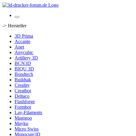
-> Hersteller
3D Prima
Accante
Anet
Anycubic
Artillery 3D
BCN3D
BIQU 3D
Bondtech
Buildtak
Creality
Creatbot
Deltaco
Flashforge
Formbot
Lay-Filaments
Magigoo
Mayku
Micro Swiss
Monocure3D