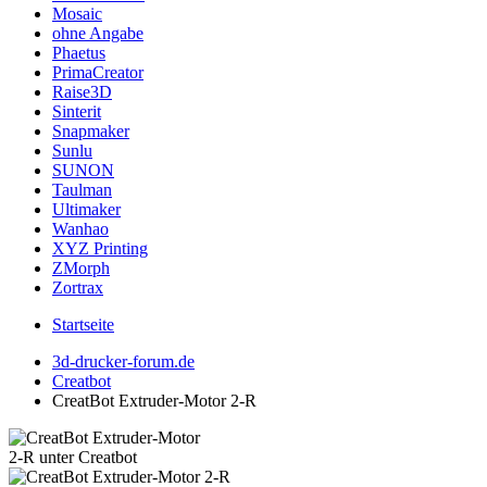
Mosaic
ohne Angabe
Phaetus
PrimaCreator
Raise3D
Sinterit
Snapmaker
Sunlu
SUNON
Taulman
Ultimaker
Wanhao
XYZ Printing
ZMorph
Zortrax
Startseite
3d-drucker-forum.de
Creatbot
CreatBot Extruder-Motor 2-R