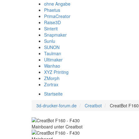
ohne Angabe
Phaetus
PrimaCreator
Raise3D
Sinterit
Snapmaker
Sunlu
SUNON
Taulman
Ultimaker
Wanhao
XYZ Printing
ZMorph
Zortrax
Startseite
3d-drucker-forum.de
Creatbot
CreatBot F160