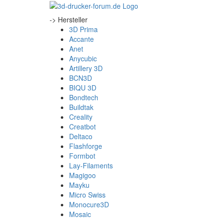
-> Hersteller
3D Prima
Accante
Anet
Anycubic
Artillery 3D
BCN3D
BIQU 3D
Bondtech
Buildtak
Creality
Creatbot
Deltaco
Flashforge
Formbot
Lay-Filaments
Magigoo
Mayku
Micro Swiss
Monocure3D
Mosaic