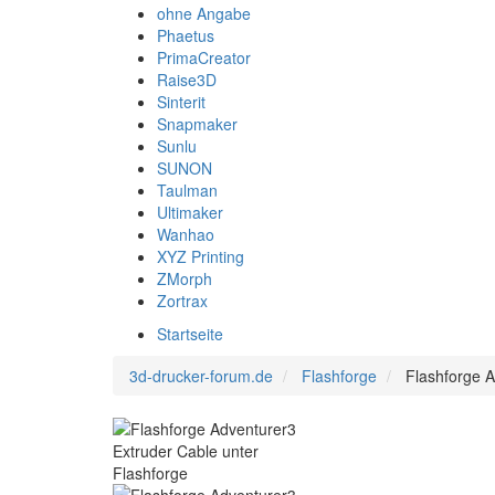
ohne Angabe
Phaetus
PrimaCreator
Raise3D
Sinterit
Snapmaker
Sunlu
SUNON
Taulman
Ultimaker
Wanhao
XYZ Printing
ZMorph
Zortrax
Startseite
3d-drucker-forum.de
Flashforge
Flashforge A