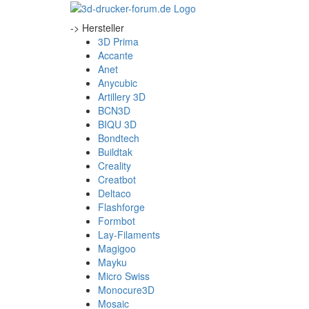
-> Hersteller
3D Prima
Accante
Anet
Anycubic
Artillery 3D
BCN3D
BIQU 3D
Bondtech
Buildtak
Creality
Creatbot
Deltaco
Flashforge
Formbot
Lay-Filaments
Magigoo
Mayku
Micro Swiss
Monocure3D
Mosaic