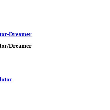
ator-Dreamer
ator/Dreamer
Motor