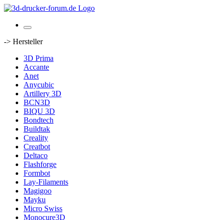
-> Hersteller
3D Prima
Accante
Anet
Anycubic
Artillery 3D
BCN3D
BIQU 3D
Bondtech
Buildtak
Creality
Creatbot
Deltaco
Flashforge
Formbot
Lay-Filaments
Magigoo
Mayku
Micro Swiss
Monocure3D