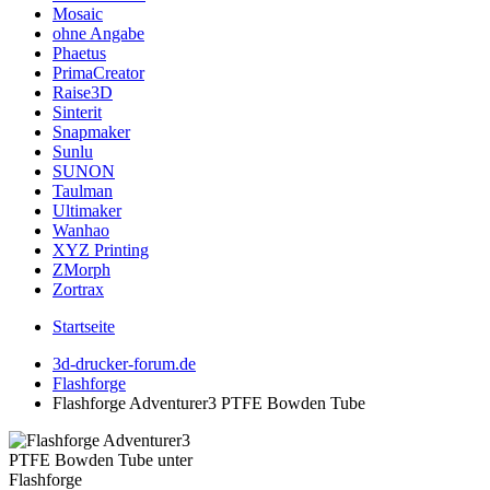
Mosaic
ohne Angabe
Phaetus
PrimaCreator
Raise3D
Sinterit
Snapmaker
Sunlu
SUNON
Taulman
Ultimaker
Wanhao
XYZ Printing
ZMorph
Zortrax
Startseite
3d-drucker-forum.de
Flashforge
Flashforge Adventurer3 PTFE Bowden Tube