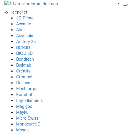
-> Hersteller
3D Prima
Accante
Anet
Anycubic
Artillery 3D
BCN3D
BIQU 3D
Bondtech
Buildtak
Creality
Creatbot
Deltaco
Flashforge
Formbot
Lay-Filaments
Magigoo
Mayku
Micro Swiss
Monocure3D
Mosaic