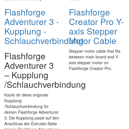
Flashforge
Flashforge
Adventurer 3 -
Creator Pro Y-
Kupplung -
axis Stepper
Schlauchverbindung
Motor Cable
Stepper motor cable that fits
Flashforge
between main board and Y-
Adventurer 3
axis stepper motor on
Flashforge Creator Pro.
– Kupplung
/Schlauchverbindung
Kaufe dir diese originale
Kupplung
/Schlauchverbindung für
deinen Flashforge Adventurer
3. Die Kupplung passt auf den
Anschluss der Extruder-Seite