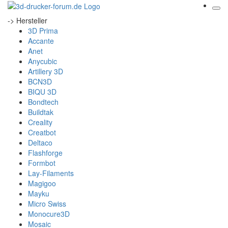
-> Hersteller
3D Prima
Accante
Anet
Anycubic
Artillery 3D
BCN3D
BIQU 3D
Bondtech
Buildtak
Creality
Creatbot
Deltaco
Flashforge
Formbot
Lay-Filaments
Magigoo
Mayku
Micro Swiss
Monocure3D
Mosaic