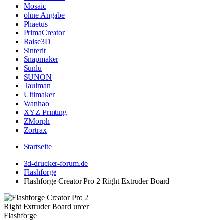
Mosaic
ohne Angabe
Phaetus
PrimaCreator
Raise3D
Sinterit
Snapmaker
Sunlu
SUNON
Taulman
Ultimaker
Wanhao
XYZ Printing
ZMorph
Zortrax
Startseite
3d-drucker-forum.de
Flashforge
Flashforge Creator Pro 2 Right Extruder Board