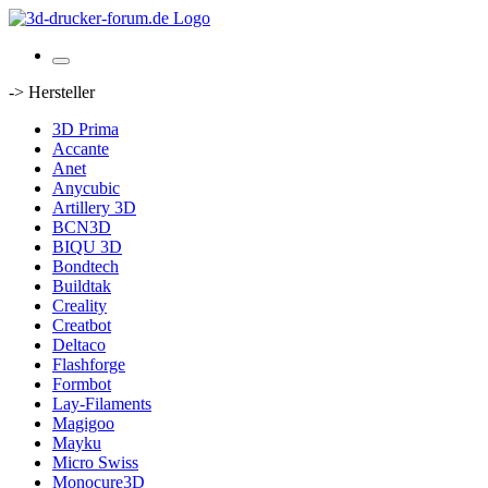
-> Hersteller
3D Prima
Accante
Anet
Anycubic
Artillery 3D
BCN3D
BIQU 3D
Bondtech
Buildtak
Creality
Creatbot
Deltaco
Flashforge
Formbot
Lay-Filaments
Magigoo
Mayku
Micro Swiss
Monocure3D