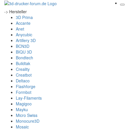
-> Hersteller
3D Prima
Accante
Anet
Anycubic
Artillery 3D
BCN3D
BIQU 3D
Bondtech
Buildtak
Creality
Creatbot
Deltaco
Flashforge
Formbot
Lay-Filaments
Magigoo
Mayku
Micro Swiss
Monocure3D
Mosaic