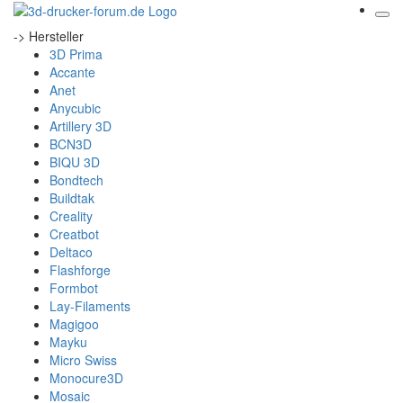
-> Hersteller
3D Prima
Accante
Anet
Anycubic
Artillery 3D
BCN3D
BIQU 3D
Bondtech
Buildtak
Creality
Creatbot
Deltaco
Flashforge
Formbot
Lay-Filaments
Magigoo
Mayku
Micro Swiss
Monocure3D
Mosaic