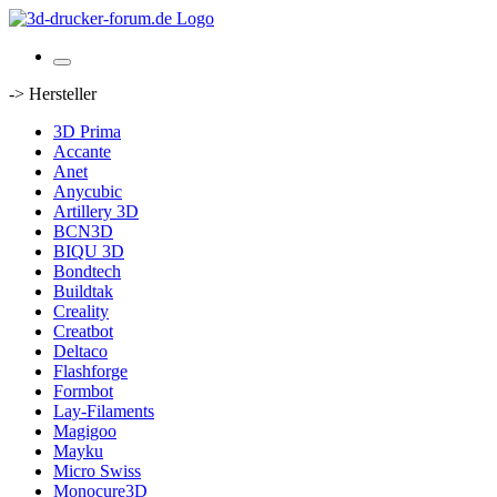
-> Hersteller
3D Prima
Accante
Anet
Anycubic
Artillery 3D
BCN3D
BIQU 3D
Bondtech
Buildtak
Creality
Creatbot
Deltaco
Flashforge
Formbot
Lay-Filaments
Magigoo
Mayku
Micro Swiss
Monocure3D