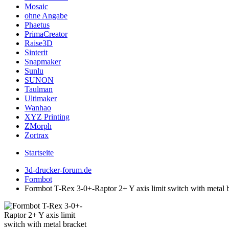
Mosaic
ohne Angabe
Phaetus
PrimaCreator
Raise3D
Sinterit
Snapmaker
Sunlu
SUNON
Taulman
Ultimaker
Wanhao
XYZ Printing
ZMorph
Zortrax
Startseite
3d-drucker-forum.de
Formbot
Formbot T-Rex 3-0+-Raptor 2+ Y axis limit switch with metal 