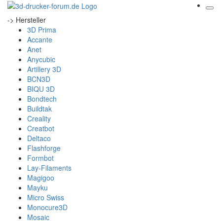
-> Hersteller
3D Prima
Accante
Anet
Anycubic
Artillery 3D
BCN3D
BIQU 3D
Bondtech
Buildtak
Creality
Creatbot
Deltaco
Flashforge
Formbot
Lay-Filaments
Magigoo
Mayku
Micro Swiss
Monocure3D
Mosaic