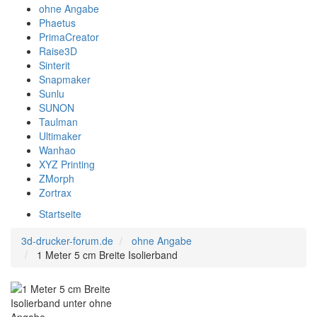
ohne Angabe
Phaetus
PrimaCreator
Raise3D
Sinterit
Snapmaker
Sunlu
SUNON
Taulman
Ultimaker
Wanhao
XYZ Printing
ZMorph
Zortrax
Startseite
3d-drucker-forum.de
ohne Angabe
1 Meter 5 cm Breite Isolierband