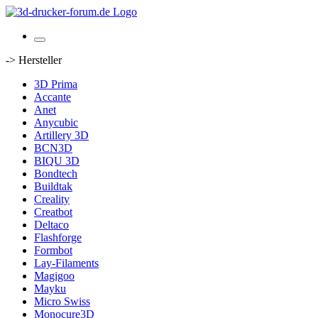
-> Hersteller
3D Prima
Accante
Anet
Anycubic
Artillery 3D
BCN3D
BIQU 3D
Bondtech
Buildtak
Creality
Creatbot
Deltaco
Flashforge
Formbot
Lay-Filaments
Magigoo
Mayku
Micro Swiss
Monocure3D