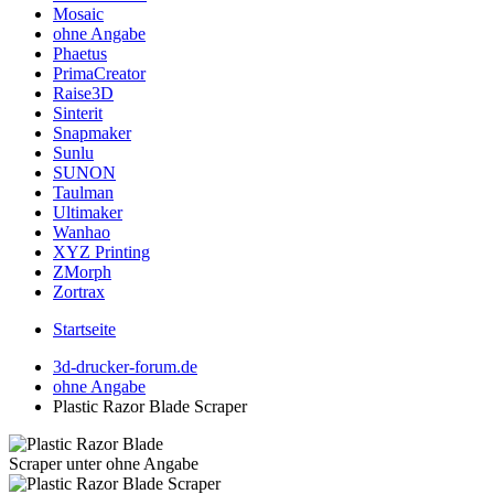
Mosaic
ohne Angabe
Phaetus
PrimaCreator
Raise3D
Sinterit
Snapmaker
Sunlu
SUNON
Taulman
Ultimaker
Wanhao
XYZ Printing
ZMorph
Zortrax
Startseite
3d-drucker-forum.de
ohne Angabe
Plastic Razor Blade Scraper