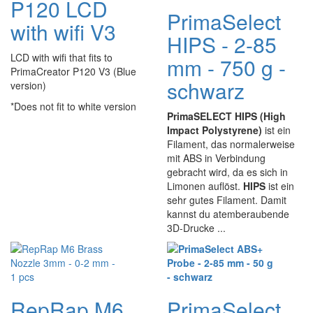
P120 LCD
PrimaSelect
with wifi V3
HIPS - 2-85
LCD with wifi that fits to
mm - 750 g -
PrimaCreator P120 V3 (Blue
schwarz
version)
*Does not fit to white version
PrimaSELECT HIPS (High
Impact Polystyrene)
ist ein
Filament, das normalerweise
mit ABS in Verbindung
gebracht wird, da es sich in
Limonen auflöst.
HIPS
ist ein
sehr gutes Filament. Damit
kannst du atemberaubende
3D-Drucke ...
RepRap M6
PrimaSelect