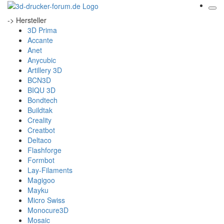
-> Hersteller
3D Prima
Accante
Anet
Anycubic
Artillery 3D
BCN3D
BIQU 3D
Bondtech
Buildtak
Creality
Creatbot
Deltaco
Flashforge
Formbot
Lay-Filaments
Magigoo
Mayku
Micro Swiss
Monocure3D
Mosaic