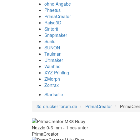
ohne Angabe
Phaetus
PrimaCreator
Raise3D
Sinterit
Snapmaker
Sunlu
SUNON
Taulman
Ultimaker
Wanhao
XYZ Printing
ZMorph
Zortrax
Startseite
3d-drucker-forum.de
PrimaCreator
PrimaCrea