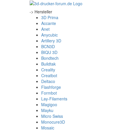
-> Hersteller
3D Prima
Accante
Anet
Anycubic
Artillery 3D
BCN3D
BIQU 3D
Bondtech
Buildtak
Creality
Creatbot
Deltaco
Flashforge
Formbot
Lay-Filaments
Magigoo
Mayku
Micro Swiss
Monocure3D
Mosaic