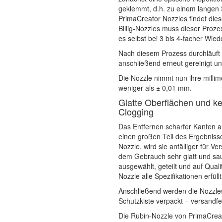
geklemmt, d.h. zu einem langen
PrimaCreator Nozzles findet dies
Billig-Nozzles muss dieser Proz
es selbst bei 3 bis 4-facher Wie
Nach diesem Prozess durchläuft 
anschließend erneut gereinigt un
Die Nozzle nimmt nun ihre milli
weniger als ± 0,01 mm.
Glatte Oberflächen und k
Clogging
Das Entfernen scharfer Kanten au
einen großen Teil des Ergebnisse
Nozzle, wird sie anfälliger für V
dem Gebrauch sehr glatt und saub
ausgewählt, geteilt und auf Quali
Nozzle alle Spezifikationen erfüll
Anschließend werden die Nozzles 
Schutzkiste verpackt – versandfer
Die Rubin-Nozzle von PrimaCreat