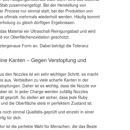
 Stab zusammengefügt. Bei der Herstellung von
er Prozess nur einmal statt, bei der Produktion von
ess oftmals mehrmals wiederholt werden. Häufig kommt
derholung zu gleich dürftigen Ergebnissen.
das Material ein Ultraschall-Reinigungsbad und wird
d vor Oberflächenoxidation geschützt.
metergenaue Form an. Dabei beträgt die Toleranz
eine Kanten – Gegen Verstopfung und
s den Nozzles ist ein sehr wichtiger Schritt, es macht
s aus. Verbleiben zu viele scharfe Kanten in der
erstopfungen. Daher ist es wichtig, dass die Nozzle vor
er ist. In jeder Charge werden zufällig Nozzles
tät geprüft. So stellen wir sicher, dass jede Ruby
t und die Oberfläche stets in perfektem Zustand ist.
noch einmal Qualitäts-geprüft und einzeln in einer
tig für dich.
or ist die perfekte Wahl für Menschen, die das Beste