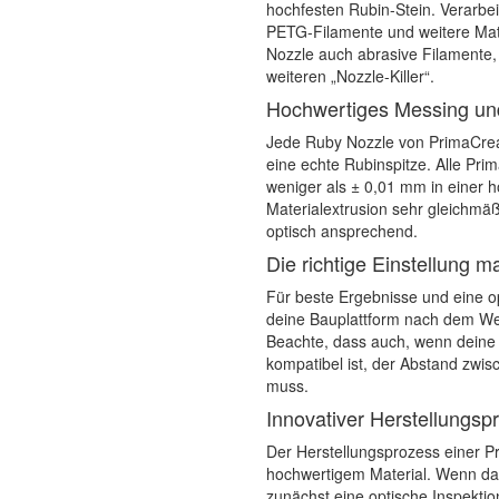
hochfesten Rubin-Stein. Verarbei
PETG-Filamente und weitere Mate
Nozzle auch abrasive Filamente,
weiteren „Nozzle-Killer“.
Hochwertiges Messing und
Jede Ruby Nozzle von PrimaCrea
eine echte Rubinspitze. Alle Pri
weniger als ± 0,01 mm in einer h
Materialextrusion sehr gleichmäß
optisch ansprechend.
Die richtige Einstellung m
Für beste Ergebnisse und eine op
deine Bauplattform nach dem We
Beachte, dass auch, wenn deine
kompatibel ist, der Abstand zw
muss.
Innovativer Herstellungsp
Der Herstellungsprozess einer P
hochwertigem Material. Wenn das
zunächst eine optische Inspektio