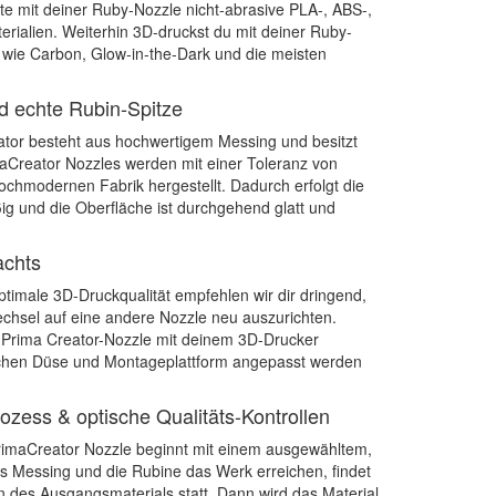
te mit deiner Ruby-Nozzle nicht-abrasive PLA-, ABS-,
rialien. Weiterhin 3D-druckst du mit deiner Ruby-
 wie Carbon, Glow-in-the-Dark und die meisten
 echte Rubin-Spitze
tor besteht aus hochwertigem Messing und besitzt
maCreator Nozzles werden mit einer Toleranz von
ochmodernen Fabrik hergestellt. Dadurch erfolgt die
ig und die Oberfläche ist durchgehend glatt und
achts
timale 3D-Druckqualität empfehlen wir dir dringend,
chsel auf eine andere Nozzle neu auszurichten.
 Prima Creator-Nozzle mit deinem 3D-Drucker
ischen Düse und Montageplattform angepasst werden
rozess & optische Qualitäts-Kontrollen
rimaCreator Nozzle beginnt mit einem ausgewähltem,
 Messing und die Rubine das Werk erreichen, findet
n des Ausgangsmaterials statt. Dann wird das Material