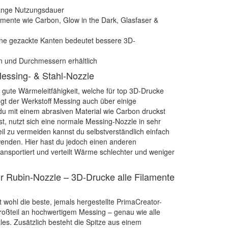
lange Nutzungsdauer
lamente wie Carbon, Glow in the Dark, Glasfaser &
ne gezackte Kanten bedeutet bessere 3D-
n und Durchmessern erhältlich
Messing- & Stahl-Nozzle
 gute Wärmeleitfähigkeit, welche für top 3D-Drucke
rfügt der Werkstoff Messing auch über einige
u mit einem abrasiven Material wie Carbon druckst
st, nutzt sich eine normale Messing-Nozzle in sehr
il zu vermeiden kannst du selbstverständlich einfach
wenden. Hier hast du jedoch einen anderen
ransportiert und verteilt Wärme schlechter und weniger
r Rubin-Nozzle – 3D-Drucke alle Filamente
 wohl die beste, jemals hergestellte PrimaCreator-
roßteil an hochwertigem Messing – genau wie alle
s. Zusätzlich besteht die Spitze aus einem