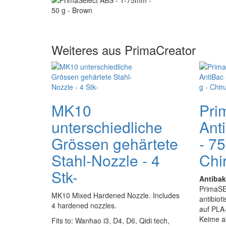
Weiteres aus PrimaCreator
MK10
Pri
unterschiedliche
Ant
Grössen gehärtete
- 75
Stahl-Nozzle - 4
Chi
Stk-
Antibak
PrimaSE
MK10 Mixed Hardened Nozzle. Includes
antibiot
4 hardened nozzles.
auf PLA-
Keime ab
Fits to: Wanhao i3, D4, D6, Qidi tech,