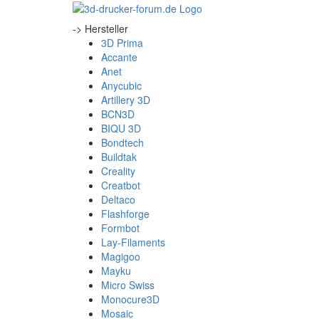
-> Hersteller
3D Prima
Accante
Anet
Anycubic
Artillery 3D
BCN3D
BIQU 3D
Bondtech
Buildtak
Creality
Creatbot
Deltaco
Flashforge
Formbot
Lay-Filaments
Magigoo
Mayku
Micro Swiss
Monocure3D
Mosaic