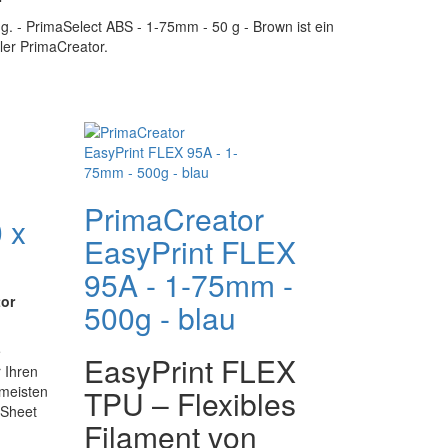
ng. - PrimaSelect ABS - 1-75mm - 50 g - Brown ist ein
ller PrimaCreator.
PrimaCreator
 x
EasyPrint FLEX
95A - 1-75mm -
tor
500g - blau
e
EasyPrint FLEX
 Ihren
 meisten
TPU – Flexibles
kSheet
Filament von