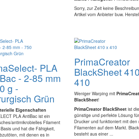
Sorry, zur Zeit keine Beschreibu
Artikel vom Anbieter buw. Herste
PrimaCreator
maSelect- PLA
BlackSheet 410
iBac - 2-85 mm
410
0 g -
Weniger Warping mit
PrimaCrea
rurgisch Grün
BlackSheet
!
PrimaCreator BlackSheet
ist di
terielle Eigenschaften
günstige und perfekte Lösung für
LECT PLA AntiBac ist ein
Drucker und funktioniert mit den
isches/antimikrobielles Filament
Filamenten auf dem Markt. Blac
Basis und hat die Fähigkeit,
besteht aus einer ...
zutöten, mit denen es in