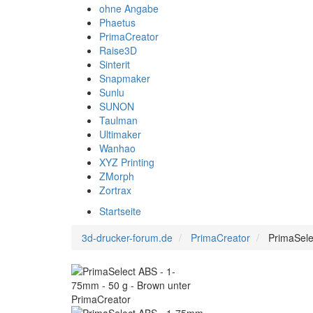
ohne Angabe
Phaetus
PrimaCreator
Raise3D
Sinterit
Snapmaker
Sunlu
SUNON
Taulman
Ultimaker
Wanhao
XYZ Printing
ZMorph
Zortrax
Startseite
3d-drucker-forum.de
PrimaCreator
PrimaSele