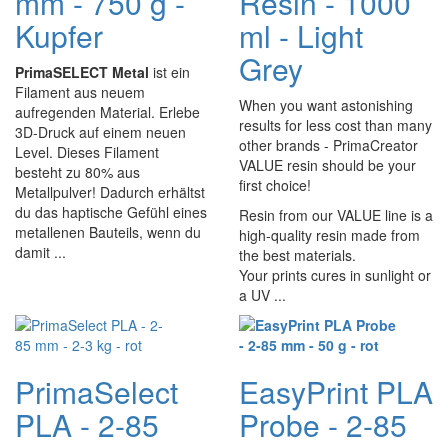
mm - 750 g -
Resin - 1000
Kupfer
ml - Light
Grey
PrimaSELECT Metal
ist ein
Filament aus neuem
When you want astonishing
aufregenden Material. Erlebe
results for less cost than many
3D-Druck auf einem neuen
other brands - PrimaCreator
Level. Dieses Filament
VALUE resin should be your
besteht zu 80% aus
first choice!
Metallpulver! Dadurch erhältst
du das haptische Gefühl eines
Resin from our VALUE line is a
metallenen Bauteils, wenn du
high-quality resin made from
damit ...
the best materials.
Your prints cures in sunlight or
a UV ...
PrimaSelect
EasyPrint PLA
PLA - 2-85
Probe - 2-85