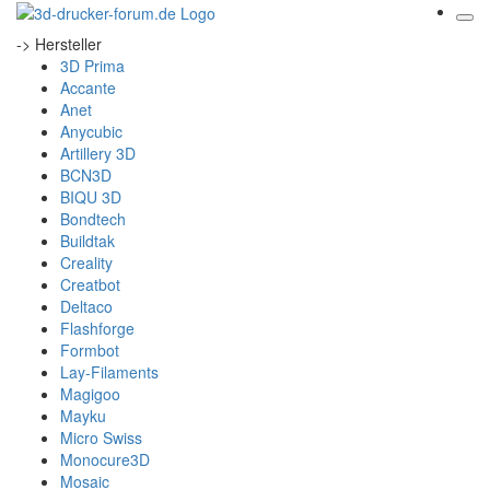
-> Hersteller
3D Prima
Accante
Anet
Anycubic
Artillery 3D
BCN3D
BIQU 3D
Bondtech
Buildtak
Creality
Creatbot
Deltaco
Flashforge
Formbot
Lay-Filaments
Magigoo
Mayku
Micro Swiss
Monocure3D
Mosaic