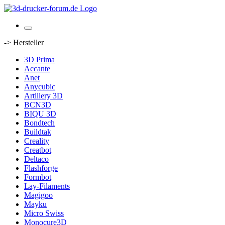
-> Hersteller
3D Prima
Accante
Anet
Anycubic
Artillery 3D
BCN3D
BIQU 3D
Bondtech
Buildtak
Creality
Creatbot
Deltaco
Flashforge
Formbot
Lay-Filaments
Magigoo
Mayku
Micro Swiss
Monocure3D