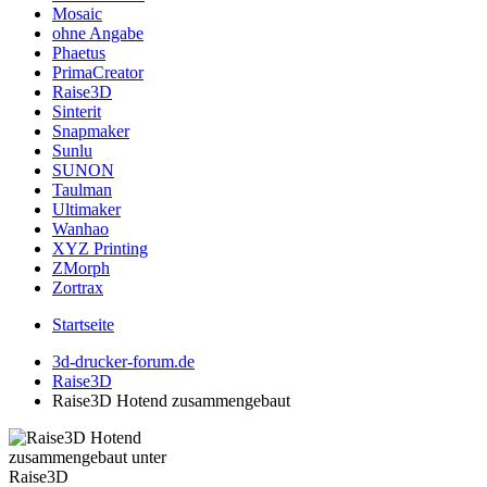
Mosaic
ohne Angabe
Phaetus
PrimaCreator
Raise3D
Sinterit
Snapmaker
Sunlu
SUNON
Taulman
Ultimaker
Wanhao
XYZ Printing
ZMorph
Zortrax
Startseite
3d-drucker-forum.de
Raise3D
Raise3D Hotend zusammengebaut