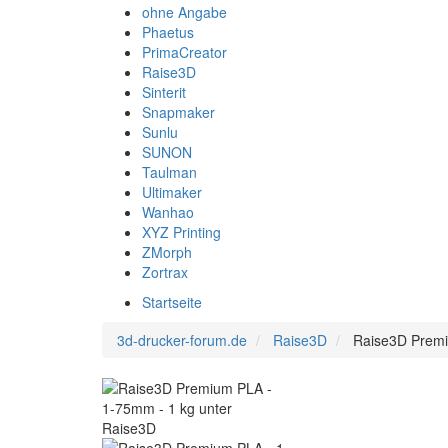
ohne Angabe
Phaetus
PrimaCreator
Raise3D
Sinterit
Snapmaker
Sunlu
SUNON
Taulman
Ultimaker
Wanhao
XYZ Printing
ZMorph
Zortrax
Startseite
3d-drucker-forum.de
Raise3D
Raise3D Premi