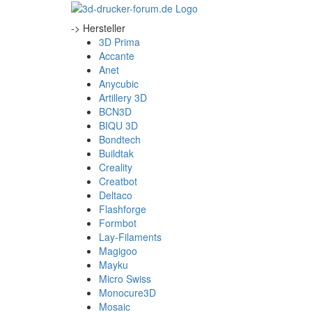
-> Hersteller
3D Prima
Accante
Anet
Anycubic
Artillery 3D
BCN3D
BIQU 3D
Bondtech
Buildtak
Creality
Creatbot
Deltaco
Flashforge
Formbot
Lay-Filaments
Magigoo
Mayku
Micro Swiss
Monocure3D
Mosaic