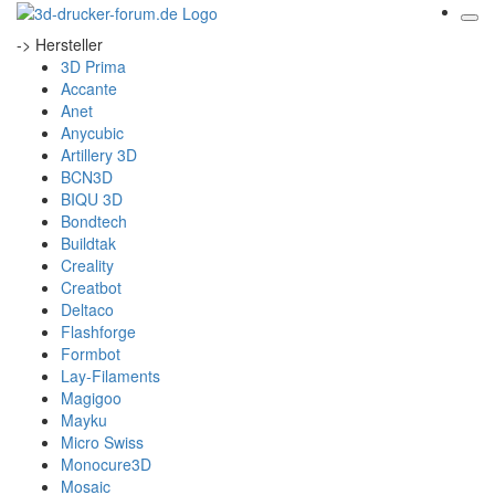
-> Hersteller
3D Prima
Accante
Anet
Anycubic
Artillery 3D
BCN3D
BIQU 3D
Bondtech
Buildtak
Creality
Creatbot
Deltaco
Flashforge
Formbot
Lay-Filaments
Magigoo
Mayku
Micro Swiss
Monocure3D
Mosaic