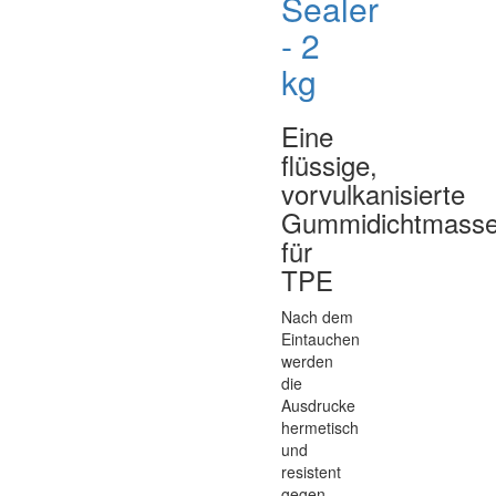
Sealer
- 2
kg
Eine
flüssige,
vorvulkanisierte
Gummidichtmass
für
TPE
Nach dem
Eintauchen
werden
die
Ausdrucke
hermetisch
und
resistent
gegen