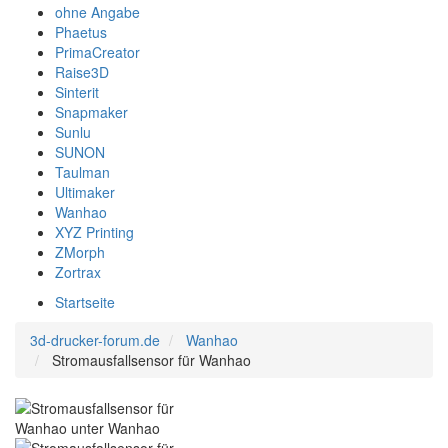
ohne Angabe
Phaetus
PrimaCreator
Raise3D
Sinterit
Snapmaker
Sunlu
SUNON
Taulman
Ultimaker
Wanhao
XYZ Printing
ZMorph
Zortrax
Startseite
3d-drucker-forum.de
Wanhao
Stromausfallsensor für Wanhao