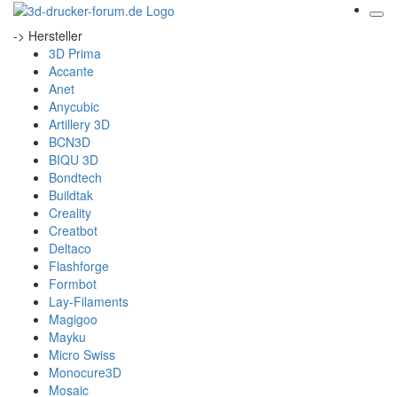
-> Hersteller
3D Prima
Accante
Anet
Anycubic
Artillery 3D
BCN3D
BIQU 3D
Bondtech
Buildtak
Creality
Creatbot
Deltaco
Flashforge
Formbot
Lay-Filaments
Magigoo
Mayku
Micro Swiss
Monocure3D
Mosaic