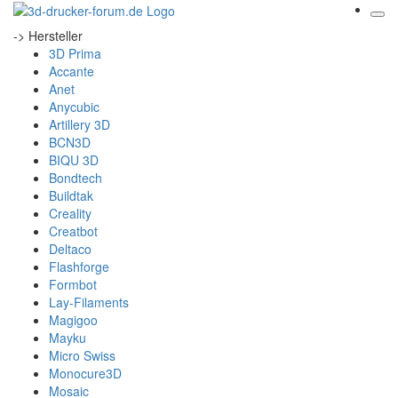
-> Hersteller
3D Prima
Accante
Anet
Anycubic
Artillery 3D
BCN3D
BIQU 3D
Bondtech
Buildtak
Creality
Creatbot
Deltaco
Flashforge
Formbot
Lay-Filaments
Magigoo
Mayku
Micro Swiss
Monocure3D
Mosaic