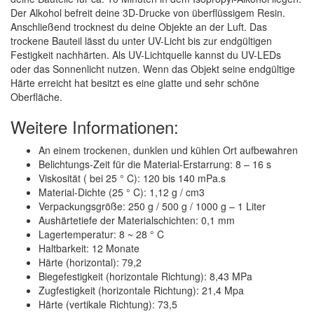
Der Alkohol befreit deine 3D-Drucke von überflüssigem Resin.
Anschließend trocknest du deine Objekte an der Luft. Das
trockene Bauteil lässt du unter UV-Licht bis zur endgültigen
Festigkeit nachhärten. Als UV-Lichtquelle kannst du UV-LEDs
oder das Sonnenlicht nutzen. Wenn das Objekt seine endgültige
Härte erreicht hat besitzt es eine glatte und sehr schöne
Oberfläche.
Weitere Informationen:
An einem trockenen, dunklen und kühlen Ort aufbewahren
Belichtungs-Zeit für die Material-Erstarrung: 8 – 16 s
Viskosität ( bei 25 ° C): 120 bis 140 mPa.s
Material-Dichte (25 ° C): 1,12 g / cm3
Verpackungsgröße: 250 g / 500 g / 1000 g – 1 Liter
Aushärtetiefe der Materialschichten: 0,1 mm
Lagertemperatur: 8 ~ 28 ° C
Haltbarkeit: 12 Monate
Härte (horizontal): 79,2
Biegefestigkeit (horizontale Richtung): 8,43 MPa
Zugfestigkeit (horizontale Richtung): 21,4 Mpa
Härte (vertikale Richtung): 73,5