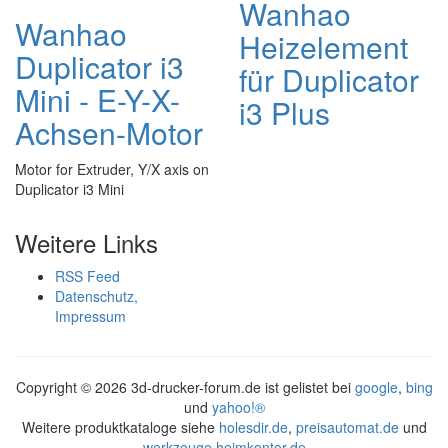
Wanhao
Wanhao
Heizelement
Duplicator i3
für Duplicator
Mini - E-Y-X-
i3 Plus
Achsen-Motor
Motor for Extruder, Y/X axis on
Duplicator i3 Mini
Weitere Links
RSS Feed
Datenschutz,
Impressum
Copyright ©
2026 3d-drucker-forum.de ist gelistet bei
google
,
bing
und
yahoo!®
Weitere produktkataloge siehe
holesdir.de
,
preisautomat.de
und
werkzeuge.heimkontor.de