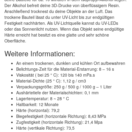
Der Alkohol befreit deine 3D-Drucke von überflüssigem Resin.
Anschließend trocknest du deine Objekte an der Luft. Das
trockene Bauteil lässt du unter UV-Licht bis zur endgültigen
Festigkeit nachhärten. Als UV-Lichtquelle kannst du UV-LEDs
oder das Sonnenlicht nutzen. Wenn das Objekt seine endgültige
Härte erreicht hat besitzt es eine glatte und sehr schöne
Oberfläche.
Weitere Informationen:
An einem trockenen, dunklen und kühlen Ort aufbewahren
Belichtungs-Zeit für die Material-Erstarrung: 8 – 16 s
Viskosität ( bei 25 ° C): 120 bis 140 mPa.s
Material-Dichte (25 ° C): 1,12 g / cm3
Verpackungsgröße: 250 g / 500 g / 1000 g – 1 Liter
Aushärtetiefe der Materialschichten: 0,1 mm
Lagertemperatur: 8 ~ 28 ° C
Haltbarkeit: 12 Monate
Härte (horizontal): 79,2
Biegefestigkeit (horizontale Richtung): 8,43 MPa
Zugfestigkeit (horizontale Richtung): 21,4 Mpa
Härte (vertikale Richtung): 73,5