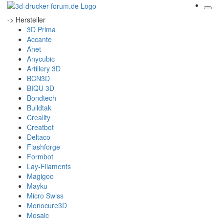
-> Hersteller
3D Prima
Accante
Anet
Anycubic
Artillery 3D
BCN3D
BIQU 3D
Bondtech
Buildtak
Creality
Creatbot
Deltaco
Flashforge
Formbot
Lay-Filaments
Magigoo
Mayku
Micro Swiss
Monocure3D
Mosaic