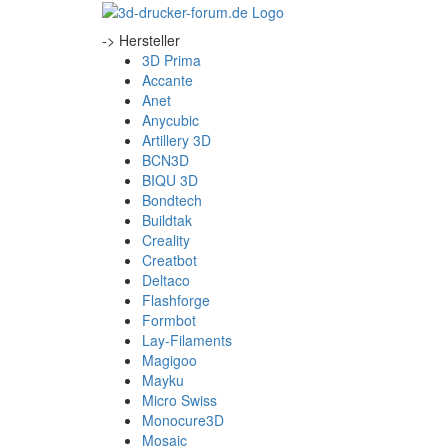
-> Hersteller
3D Prima
Accante
Anet
Anycubic
Artillery 3D
BCN3D
BIQU 3D
Bondtech
Buildtak
Creality
Creatbot
Deltaco
Flashforge
Formbot
Lay-Filaments
Magigoo
Mayku
Micro Swiss
Monocure3D
Mosaic