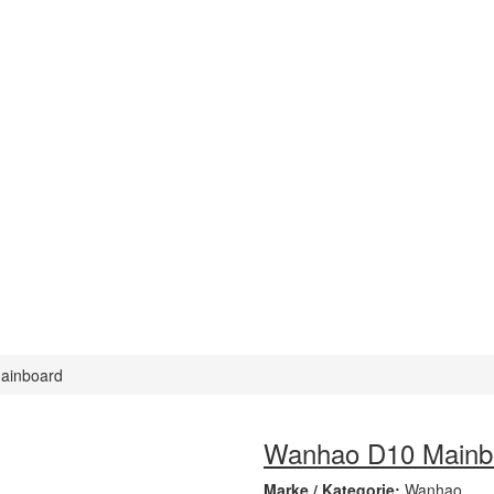
ainboard
Wanhao D10 Mainb
Marke / Kategorie:
Wanhao