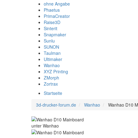
ohne Angabe
Phaetus
PrimaCreator
Raise3D
Sinterit
Snapmaker
Sunlu
SUNON
Taulman
Ultimaker
Wanhao
XYZ Printing
ZMorph
Zortrax
Startseite
3d-drucker-forum.de
Wanhao
Wanhao D10 M