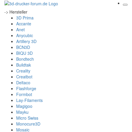
-> Hersteller
3D Prima
Accante
Anet
Anycubic
Artillery 3D
BCN3D
BIQU 3D
Bondtech
Buildtak
Creality
Creatbot
Deltaco
Flashforge
Formbot
Lay-Filaments
Magigoo
Mayku
Micro Swiss
Monocure3D
Mosaic