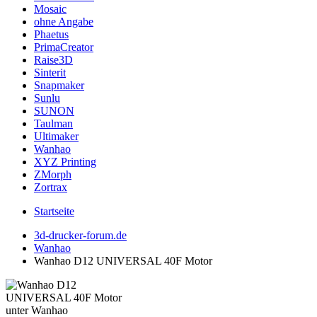
Mosaic
ohne Angabe
Phaetus
PrimaCreator
Raise3D
Sinterit
Snapmaker
Sunlu
SUNON
Taulman
Ultimaker
Wanhao
XYZ Printing
ZMorph
Zortrax
Startseite
3d-drucker-forum.de
Wanhao
Wanhao D12 UNIVERSAL 40F Motor