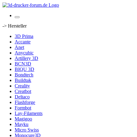
-> Hersteller
3D Prima
Accante
Anet
Anycubic
Artillery 3D
BCN3D
BIQU 3D
Bondtech
Buildtak
Creality
Creatbot
Deltaco
Flashforge
Formbot
Lay-Filaments
Magigoo
Mayku
Micro Swiss
Monocure3D