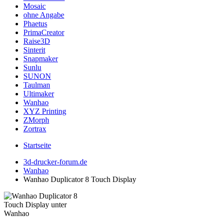
Mosaic
ohne Angabe
Phaetus
PrimaCreator
Raise3D
Sinterit
Snapmaker
Sunlu
SUNON
Taulman
Ultimaker
Wanhao
XYZ Printing
ZMorph
Zortrax
Startseite
3d-drucker-forum.de
Wanhao
Wanhao Duplicator 8 Touch Display