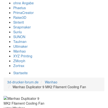
ohne Angabe
Phaetus
PrimaCreator
Raise3D
Sinterit
Snapmaker
Sunlu
SUNON
Taulman
Ultimaker
Wanhao
XYZ Printing
ZMorph
Zortrax
Startseite
3d-drucker-forum.de
Wanhao
Wanhao Duplicator 9 MK2 Filament Cooling Fan