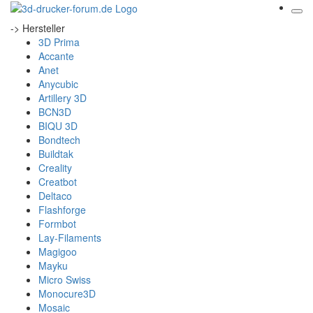
-> Hersteller
3D Prima
Accante
Anet
Anycubic
Artillery 3D
BCN3D
BIQU 3D
Bondtech
Buildtak
Creality
Creatbot
Deltaco
Flashforge
Formbot
Lay-Filaments
Magigoo
Mayku
Micro Swiss
Monocure3D
Mosaic