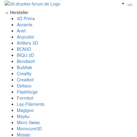
-> Hersteller
3D Prima
Accante
Anet
Anycubic
Artillery 3D
BCN3D
BIQU 3D
Bondtech
Buildtak
Creality
Creatbot
Deltaco
Flashforge
Formbot
Lay-Filaments
Magigoo
Mayku
Micro Swiss
Monocure3D
Mosaic