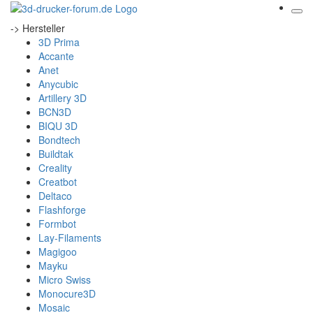
-> Hersteller
3D Prima
Accante
Anet
Anycubic
Artillery 3D
BCN3D
BIQU 3D
Bondtech
Buildtak
Creality
Creatbot
Deltaco
Flashforge
Formbot
Lay-Filaments
Magigoo
Mayku
Micro Swiss
Monocure3D
Mosaic