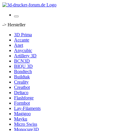
-> Hersteller
3D Prima
Accante
Anet
Anycubic
Artillery 3D
BCN3D
BIQU 3D
Bondtech
Buildtak
Creality
Creatbot
Deltaco
Flashforge
Formbot
Lay-Filaments
Magigoo
Mayku
Micro Swiss
Monocure3D