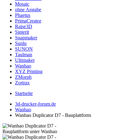
Mosaic
ohne Angabe
Phaetus
PrimaCreator
Raise3D
Sinterit
Snapmaker
Sunlu
SUNON
Taulman
Ultimaker
Wanhao
XYZ Printing
ZMorph
Zortrax
Startseite
3d-drucker-forum.de
Wanhao
Wanhao Duplicator D7 - Bauplattform