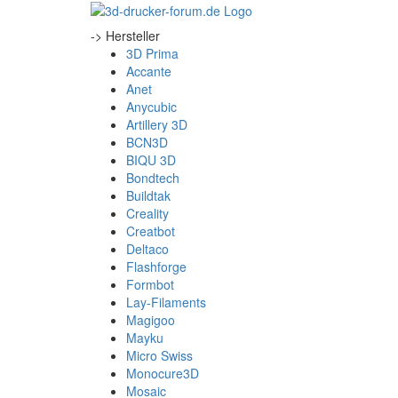
-> Hersteller
3D Prima
Accante
Anet
Anycubic
Artillery 3D
BCN3D
BIQU 3D
Bondtech
Buildtak
Creality
Creatbot
Deltaco
Flashforge
Formbot
Lay-Filaments
Magigoo
Mayku
Micro Swiss
Monocure3D
Mosaic