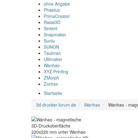
ohne Angabe
Phaetus
PrimaCreator
Raise3D
Sinterit
Snapmaker
Sunlu
SUNON
Taulman
Ultimaker
Wanhao
XYZ Printing
ZMorph
Zortrax
Startseite
3d-drucker-forum.de
Wanhao
Wanhao - magn