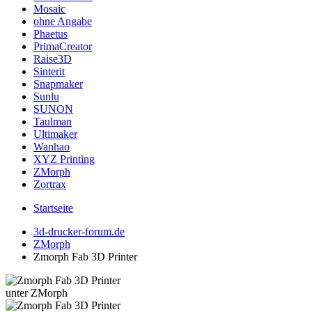
Mosaic
ohne Angabe
Phaetus
PrimaCreator
Raise3D
Sinterit
Snapmaker
Sunlu
SUNON
Taulman
Ultimaker
Wanhao
XYZ Printing
ZMorph
Zortrax
Startseite
3d-drucker-forum.de
ZMorph
Zmorph Fab 3D Printer