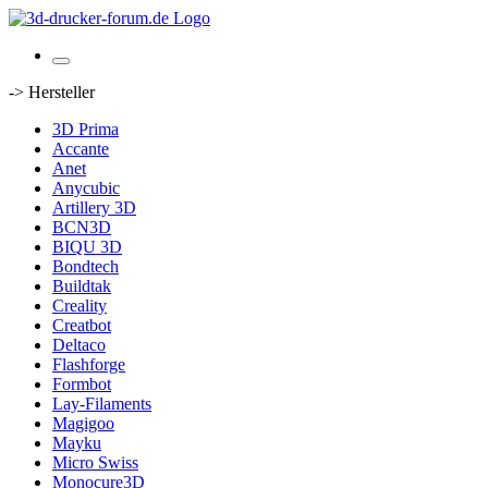
-> Hersteller
3D Prima
Accante
Anet
Anycubic
Artillery 3D
BCN3D
BIQU 3D
Bondtech
Buildtak
Creality
Creatbot
Deltaco
Flashforge
Formbot
Lay-Filaments
Magigoo
Mayku
Micro Swiss
Monocure3D