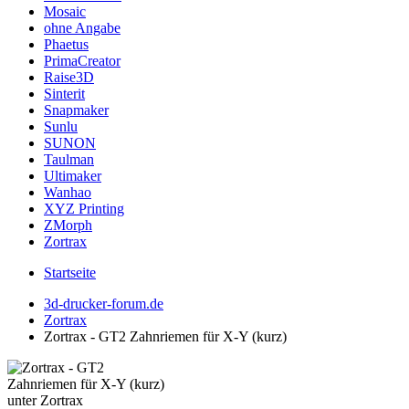
Mosaic
ohne Angabe
Phaetus
PrimaCreator
Raise3D
Sinterit
Snapmaker
Sunlu
SUNON
Taulman
Ultimaker
Wanhao
XYZ Printing
ZMorph
Zortrax
Startseite
3d-drucker-forum.de
Zortrax
Zortrax - GT2 Zahnriemen für X-Y (kurz)