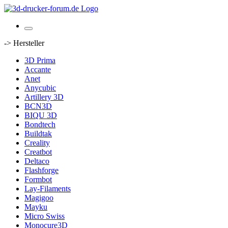
-> Hersteller
3D Prima
Accante
Anet
Anycubic
Artillery 3D
BCN3D
BIQU 3D
Bondtech
Buildtak
Creality
Creatbot
Deltaco
Flashforge
Formbot
Lay-Filaments
Magigoo
Mayku
Micro Swiss
Monocure3D