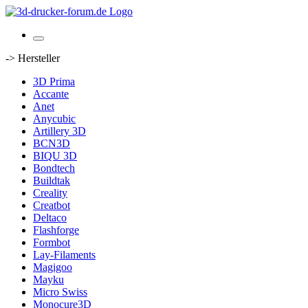
-> Hersteller
3D Prima
Accante
Anet
Anycubic
Artillery 3D
BCN3D
BIQU 3D
Bondtech
Buildtak
Creality
Creatbot
Deltaco
Flashforge
Formbot
Lay-Filaments
Magigoo
Mayku
Micro Swiss
Monocure3D