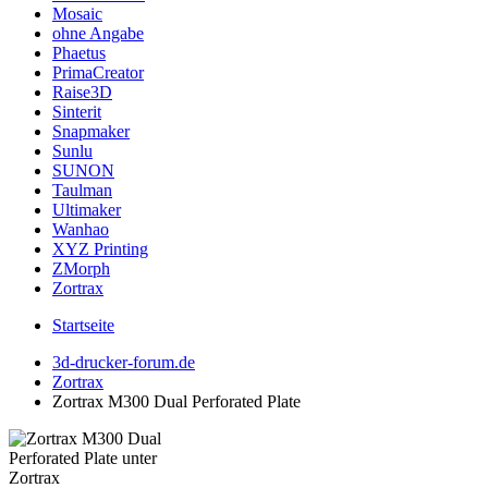
Mosaic
ohne Angabe
Phaetus
PrimaCreator
Raise3D
Sinterit
Snapmaker
Sunlu
SUNON
Taulman
Ultimaker
Wanhao
XYZ Printing
ZMorph
Zortrax
Startseite
3d-drucker-forum.de
Zortrax
Zortrax M300 Dual Perforated Plate