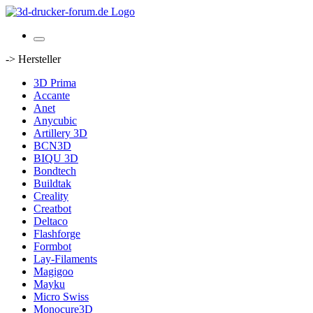
-> Hersteller
3D Prima
Accante
Anet
Anycubic
Artillery 3D
BCN3D
BIQU 3D
Bondtech
Buildtak
Creality
Creatbot
Deltaco
Flashforge
Formbot
Lay-Filaments
Magigoo
Mayku
Micro Swiss
Monocure3D