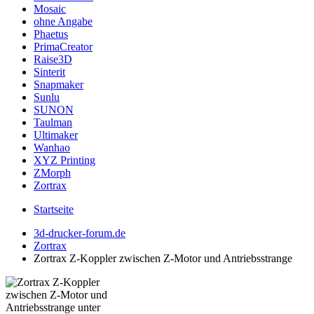
Mosaic
ohne Angabe
Phaetus
PrimaCreator
Raise3D
Sinterit
Snapmaker
Sunlu
SUNON
Taulman
Ultimaker
Wanhao
XYZ Printing
ZMorph
Zortrax
Startseite
3d-drucker-forum.de
Zortrax
Zortrax Z-Koppler zwischen Z-Motor und Antriebsstrange