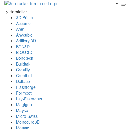
-> Hersteller
3D Prima
Accante
Anet
Anycubic
Artillery 3D
BCN3D
BIQU 3D
Bondtech
Buildtak
Creality
Creatbot
Deltaco
Flashforge
Formbot
Lay-Filaments
Magigoo
Mayku
Micro Swiss
Monocure3D
Mosaic