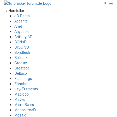
-> Hersteller
3D Prima
Accante
Anet
Anycubic
Artillery 3D
BCN3D
BIQU 3D
Bondtech
Buildtak
Creality
Creatbot
Deltaco
Flashforge
Formbot
Lay-Filaments
Magigoo
Mayku
Micro Swiss
Monocure3D
Mosaic