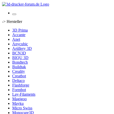
-> Hersteller
3D Prima
Accante
Anet
Anycubic
Artillery 3D
BCN3D
BIQU 3D
Bondtech
Buildtak
Creality
Creatbot
Deltaco
Flashforge
Formbot
Lay-Filaments
Magigoo
Mayku
Micro Swiss
Monocure3D