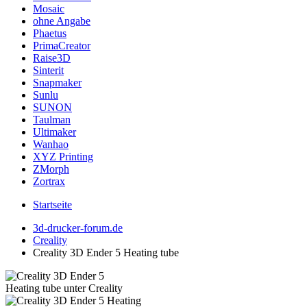
Mosaic
ohne Angabe
Phaetus
PrimaCreator
Raise3D
Sinterit
Snapmaker
Sunlu
SUNON
Taulman
Ultimaker
Wanhao
XYZ Printing
ZMorph
Zortrax
Startseite
3d-drucker-forum.de
Creality
Creality 3D Ender 5 Heating tube