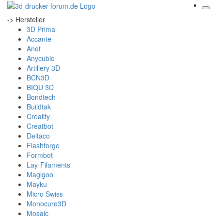
-> Hersteller
3D Prima
Accante
Anet
Anycubic
Artillery 3D
BCN3D
BIQU 3D
Bondtech
Buildtak
Creality
Creatbot
Deltaco
Flashforge
Formbot
Lay-Filaments
Magigoo
Mayku
Micro Swiss
Monocure3D
Mosaic