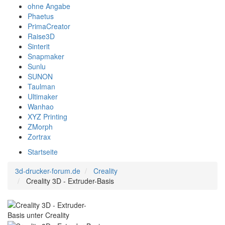
ohne Angabe
Phaetus
PrimaCreator
Raise3D
Sinterit
Snapmaker
Sunlu
SUNON
Taulman
Ultimaker
Wanhao
XYZ Printing
ZMorph
Zortrax
Startseite
3d-drucker-forum.de
Creality
Creality 3D - Extruder-Basis