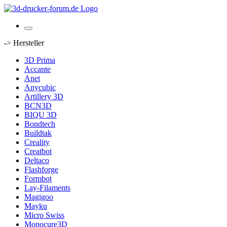
-> Hersteller
3D Prima
Accante
Anet
Anycubic
Artillery 3D
BCN3D
BIQU 3D
Bondtech
Buildtak
Creality
Creatbot
Deltaco
Flashforge
Formbot
Lay-Filaments
Magigoo
Mayku
Micro Swiss
Monocure3D