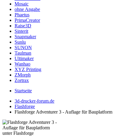
Mosaic
ohne Angabe
Phaetus
PrimaCreator
Raise3D
Sinterit
Snapmaker
Sunlu
SUNON
Taulman
Ultimaker
Wanhao
XYZ Printing
ZMorph
Zortrax
Startseite
3d-drucker-forum.de
Flashforge
Flashforge Adventurer 3 - Auflage für Bauplatform