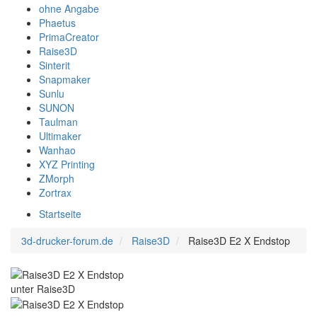
ohne Angabe
Phaetus
PrimaCreator
Raise3D
Sinterit
Snapmaker
Sunlu
SUNON
Taulman
Ultimaker
Wanhao
XYZ Printing
ZMorph
Zortrax
Startseite
3d-drucker-forum.de
Raise3D
Raise3D E2 X Endstop