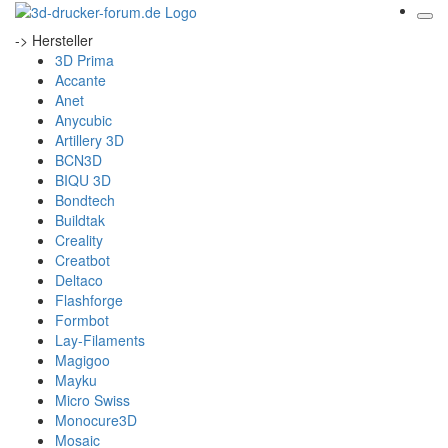
-> Hersteller
3D Prima
Accante
Anet
Anycubic
Artillery 3D
BCN3D
BIQU 3D
Bondtech
Buildtak
Creality
Creatbot
Deltaco
Flashforge
Formbot
Lay-Filaments
Magigoo
Mayku
Micro Swiss
Monocure3D
Mosaic